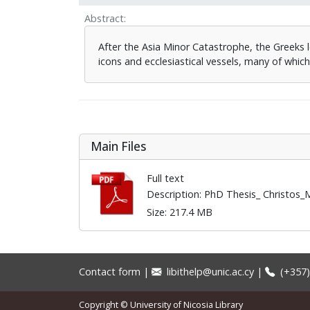
Abstract
After the Asia Minor Catastrophe, the Greeks l
icons and ecclesiastical vessels, many of whic
Main Files
Full text
Description: PhD Thesis_ Christos
Size: 217.4 MB
Contact form
|
libithelp@unic.ac.cy
|
(+357)
Copyright © University of Nicosia Library