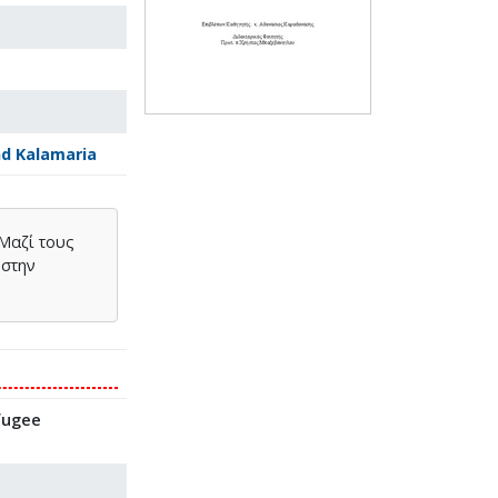
nd Kalamaria
 Μαζί τους
 στην
efugee