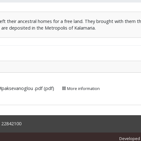
eft their ancestral homes for a free land. They brought with them th
h are deposited in the Metropolis of Kalamaria.
_Mpaksevanoglou .pdf (pdf)
More information
 22842100
Developed