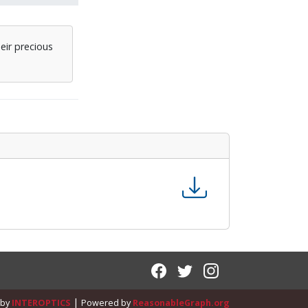
eir precious
|
 by
INTEROPTICS
Powered by
ReasonableGraph.org