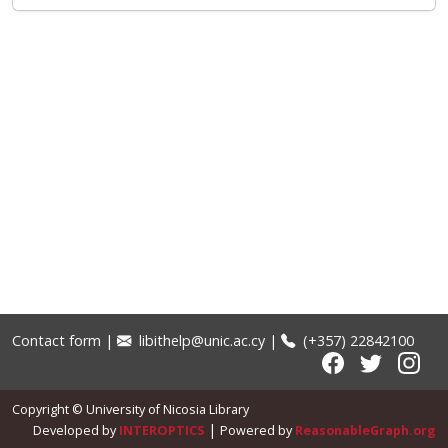
Contact form
|
libithelp@unic.ac.cy
|
(+357) 22842100
Copyright © University of Nicosia Library
|
Developed by
INTEROPTICS
Powered by
ReasonableGraph.org