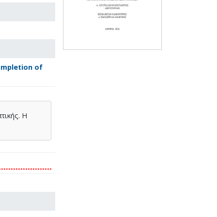
mpletion of
τικής. Η