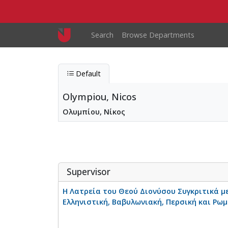
Skip to main content
Main navigation
Search
Browse Departments
Default
Olympiou, Nicos
Ολυμπίου, Νίκος
Olympiou, Nicos
Entity type
Person
Supervisor
Η Λατρεία του Θεού Διονύσου Συγκριτικά με
Ελληνιστική, Βαβυλωνιακή, Περσική και Ρω