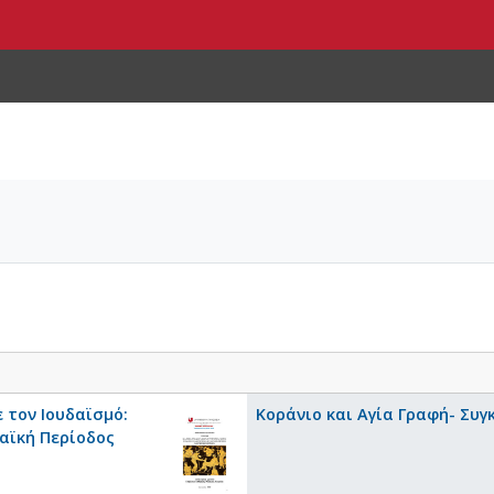
 τον Ιουδαϊσμό:
Κοράνιο και Αγία Γραφή- Συγ
μαϊκή Περίοδος