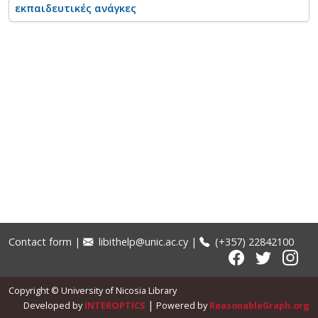
εκπαιδευτικές ανάγκες
Contact form
|
libithelp@unic.ac.cy
|
(+357) 22842100
Copyright © University of Nicosia Library
|
Developed by
INTEROPTICS
Powered by
ReasonableGraph.org