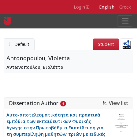
Skip to main content
Login
English
Greek
Default
Student
Antonopoulou, VIoletta
Αντωνοπούλου, Βιολέττα
Antonopoulou, VIoletta
Entity type
Person
Dissertation Author
View list
1
Αυτο-αποτελεσματικότητα και πρακτικά
εμπόδια των εκπαιδευτικών Φυσικής
Αγωγής στην Πρωτοβάθμια Εκπαίδευση για
τη συμπερίληψη μαθητών/ τριών με ειδικές