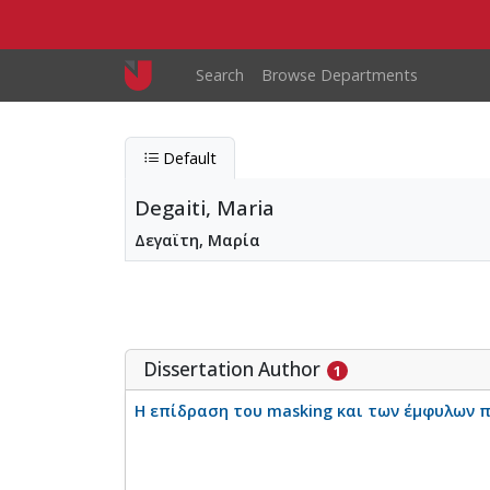
Skip to main content
Main navigation
Search
Browse Departments
Default
Degaiti, Maria
Δεγαϊτη, Μαρία
Degaiti, Maria
Entity type
Person
Dissertation Author
1
Η επίδραση του masking και των έμφυλων π