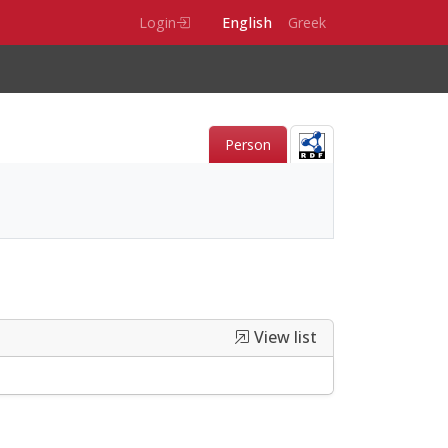
Login
English
Greek
Person
View list