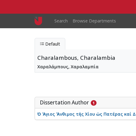
Skip to main content
Main navigation
Search
Browse Departments
Default
Charalambous, Charalambia
Χαραλάμπους, Χαραλαμπία
Charalambous, Charalambia
Entity type
Person
Dissertation Author
1
Ὁ Ἅγιος Ἄνθιμος τῆς Χίου ὡς Πατέρας καί 